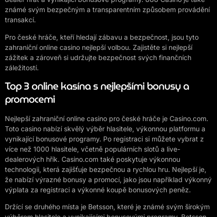
známé svým bezpečným a transparentním způsobem provádění
transakcí.
Pro české hráče, kteří hledají zábavu a bezpečnost, jsou tyto
zahraniční online casino nejlepší volbou. Zajistěte si nejlepší
zážitek a zároveň si udržujte bezpečnost svých finančních
záležitostí.
Top 3 online kasína s nejlepšími bonusy a
promocemi
Nejlepší zahraniční online casino pro české hráče je Casino.com.
Toto casino nabízí skvělý výběr hlasitele, výkonnou platformu a
vynikající bonusové programy. Po registraci si můžete vybrat z
více než 1000 hlasitele, včetně populárních slotů a live-
dealerových hřík. Casino.com také poskytuje výkonnou
technologii, která zajišťuje bezpečnou a rychlou hru. Nejlepší je,
že nabízí výrazné bonusy a promocí, jako jsou například výkonný
výplata za registraci a výkonné koupě bonusových peněz.
Držící se druhého místa je Betsson, které je známé svým širokým
výběrem hlasitele a vynikajícími bonusovými programy. Betsson