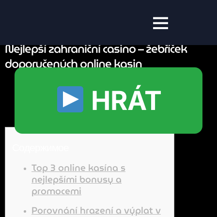
Nejlepší zahraniční casino – žebříček
doporučených online kasin
Nejlepší zahraniční casino – žebříček
doporučených online kasin
HRÁT
Содержимое
Top 3 online kasína s
nejlepšími bonusy a
promocemi
Porovnání hrazení a výplat v