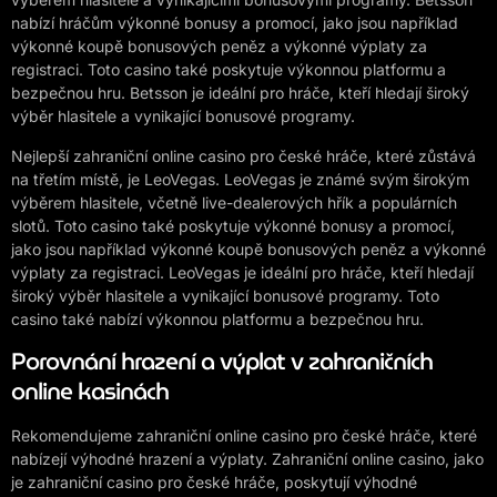
nabízí hráčům výkonné bonusy a promocí, jako jsou například
výkonné koupě bonusových peněz a výkonné výplaty za
registraci. Toto casino také poskytuje výkonnou platformu a
bezpečnou hru. Betsson je ideální pro hráče, kteří hledají široký
výběr hlasitele a vynikající bonusové programy.
Nejlepší zahraniční online casino pro české hráče, které zůstává
na třetím místě, je LeoVegas. LeoVegas je známé svým širokým
výběrem hlasitele, včetně live-dealerových hřík a populárních
slotů. Toto casino také poskytuje výkonné bonusy a promocí,
jako jsou například výkonné koupě bonusových peněz a výkonné
výplaty za registraci. LeoVegas je ideální pro hráče, kteří hledají
široký výběr hlasitele a vynikající bonusové programy. Toto
casino také nabízí výkonnou platformu a bezpečnou hru.
Porovnání hrazení a výplat v zahraničních
online kasinách
Rekomendujeme zahraniční online casino pro české hráče, které
nabízejí výhodné hrazení a výplaty. Zahraniční online casino, jako
je zahraniční casino pro české hráče, poskytují výhodné